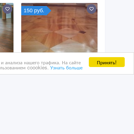
150 руб.
Принять!
и анализа нашего трафика. На сайте
ользованием coookies.
Узнать больше
дка
Укладка плитки на пол
19/03/2018 19:03
Напольные покрытия
Россия, Екатеринбург