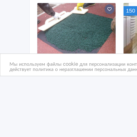
150 
Мы используем файлы cookie для персонализации конте
действует политика о неразглашении персональных данн
Ремонт и обслуживание
Дем
спортивных и детских
Чер
площадок
пов
27/10/2020 11:45
19
Напольные покрытия
Н
Россия, Екатеринбург
Ро