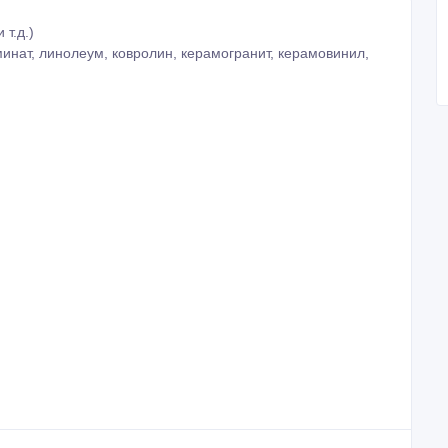
 т.д.)
минат, линолеум, ковролин, керамогранит, керамовинил,