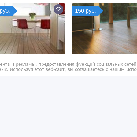
руб.
150 руб.
нта и рекламы, предоставления функций социальных сетей 
ых. Используя этот веб-сайт, вы соглашаетесь с нашим исп
онтаж и укладка пола.
Деревянные полы укла
новой и чистовой
ерхности.
/03/2018 19:03
19/03/2018 19:03
апольные покрытия
Напольные покрытия
ссия, Екатеринбург
Россия, Екатеринбург