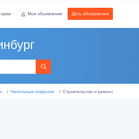
гории
Мои объявления
Дать объявление
инбург
и
Напольные покрытия
Строительство и ремонт