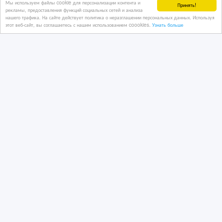
Мы используем файлы cookie для персонализации контента и
Принять!
рекламы, предоставления функций социальных сетей и анализа
нашего трафика. На сайте действует политика о неразглашении персональных данных. Используя
этот веб-сайт, вы соглашаетесь с нашим использованием coookies.
Узнать больше
Продам трубу 127*28 сталь 20Х3МВФ
толстостенную стальную бесшовную
ГОС
04/02/2025 14:10
Трубы
Россия, Екатеринбург
60 000 руб.