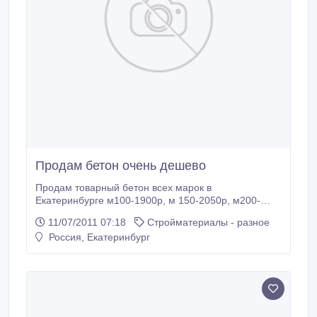
Продам бетон очень дешево
Продам товарный бетон всех марок в
Екатеринбурге м100-1900р, м 150-2050р, м200-
2200. Достаку осуществляем ботономешалками по
11/07/2011 07:18
Стройматериалы - разное
6 и 8 кубов. Возможен самовывоз.
Россия, Екатеринбург