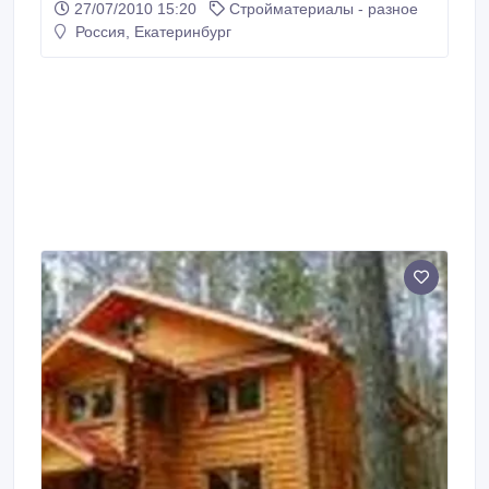
27/07/2010 15:20
Стройматериалы - разное
340.0 руб. / лист * Приличное качество, низкая цена
Россия, Екатеринбург
* Организуем доставку.