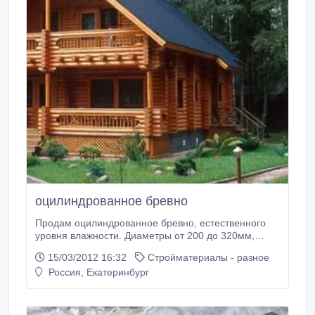
оцилиндрованное бревно
Продам оцилиндрованное бревно, естественного
уровня влажности. Диаметры от 200 до 320мм,
длина до 7, 0 метров. Обработка антисептическими
15/03/2012 16:32
Стройматериалы - разное
составами, комплектация срубов пиломатериалами.
Россия, Екатеринбург
Выборка монтажных чашек под проект. Цена от
7500 рублей за куб.м. Собственное производство.
Осуществляем доставку по Екатеринбургу, области,
СНГ.