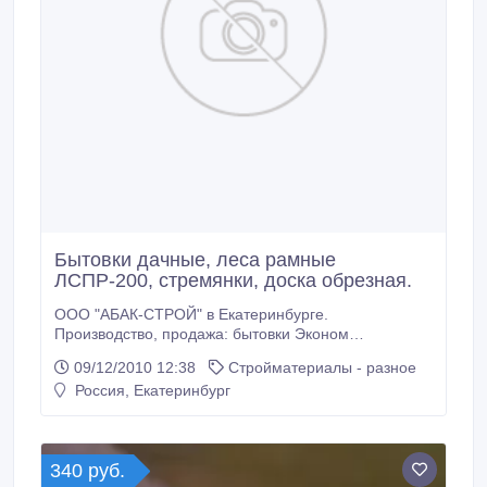
Бытовки дачные, леса рамные
ЛСПР-200, стремянки, доска обрезная.
ООО "АБАК-СТРОЙ" в Екатеринбурге.
Производство, продажа: бытовки Эконом
(недорого), бытовки строительные, бытовки дачные,
09/12/2010 12:38
Стройматериалы - разное
дачные домики, вагон-дом на шасси (на колесах),
Россия, Екатеринбург
вагон-дом на санях. Леса строительные продажа и
аренда рамные ЛСПР-200, ЛРСП-300, ЛР-60; леса
хомутовые ЛСПХ-40; леса штыревые Э-507,
ЛСПШ-2000; вышки-туры, ПСРВ (продажа и
340 руб.
аренда); лестницы, стремянки, помосты, подмости.