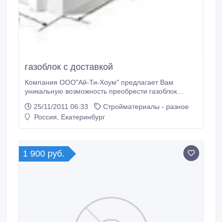
газоблок с доставкой
Компания ООО"Ай-Ти-Хоум" предлагает Вам
уникальную возможность преобрести газоблок
торговой марки Сибит, зарекомендовавший себя в
25/11/2011 06:33
Стройматериалы - разное
строительстве от Дальнего Востока до Урала, по
Россия, Екатеринбург
цене 2950руб/м3 с доставкой до вашего объекта.
Газоблок-это ячеистый газобетон автоклавного
твердения включающий в себя характеристики
такие как: не горючий, теплый, экологичный,
1 900 руб.
влагостойкий, долговечный, прочный,
технологичный.