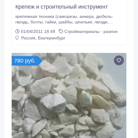
Крепеж и строительный инструмент
крепежная техника (саморезы, анкера, дюбель-
гвоздь, болты, гайки, шайбы, шпильки, гвозди,
кабельный крепеж, такелаж и т.д. ), как
01/04/2011 18:49
Стройматериалы - разное
промупаковка, так и мелкая фасовка. крепеж для
Россия, Екатеринбург
деревянных конструкций -перфорированный
крепеж (пластины, уголки, крепеж для бруса,
перфолента) ручной инструмент (малярный,
слесарный, общестроительный) DERMALER,
780 руб.
WORKMAN, Centroinstrument (Центроинструмент),
Brigadier измерительный инструмент (уровни,
лазерная продукция, разметочный инструмент
KAPRO, ЛИДЕР).