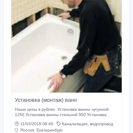
Установка (монтаж) ванн
Наши цены в рублях: Установка ванны чугунной
1250 Установка ванны стальной 950 Установка
ванны акриловой 1250 Установка ванны
11/03/2018 08:49
Канализация, водопровод
гидромассажной 1800 Установка сифона для ванны
Россия, Екатеринбург
150 Установка готового экрана под ванну 300