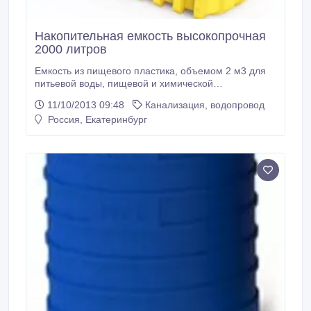
Накопительная емкость высокопрочная
2000 литров
Емкость из пищевого пластика, объемом 2 м3 для
питьевой воды, пищевой и химической
промышленности, нефтепродуктов, дизтоплива,
11/10/2013 09:48
Канализация, водопровод
противопожарных целей, транспортировки и
Россия, Екатеринбург
хранения, канализации и много другого. В комплект
входит фитинг, для установки штуцера, крана и
другого оборудования. Основное приемущество.