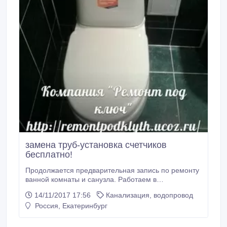
замена труб-установка счетчиков
бесплатно!
Продолжается предварительная запись по ремонту
ванной комнаты и санузла. Работаем в
Среднеуральске, Верхней Пышме и Екатеринбурге!
14/11/2017 17:56
Канализация, водопровод
Мы работаем ПО ЦЕНАМ 2014 ГОДА! Успевайте
Россия, Екатеринбург
записаться! Компания "Ремонт под ключ"
предлагает: Отделочные и сантехнические работы
любой сложности! Комплексный ремонт ванной