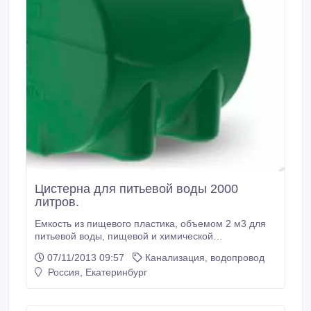
Цистерна для питьевой воды 2000
литров.
Емкость из пищевого пластика, объемом 2 м3 для
питьевой воды, пищевой и химической
промышленности, нефтепродуктов, дизтоплива,
07/11/2013 09:57
Канализация, водопровод
противопожарных целей, транспортировки и
Россия, Екатеринбург
хранения, канализации и много другого. В комплект
входит фитинг, для установки штуцера, крана и
другого оборудования, так же крышка горловины