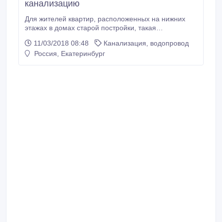
канализацию
Для жителей квартир, расположенных на нижних
этажах в домах старой постройки, такая
фантасмагория, как извергающиеся из унитаза
11/03/2018 08:48
Канализация, водопровод
сточные воды, является жестокой реальностью.
Россия, Екатеринбург
Такая неприятность обусловлена засорами
канализации, а устранить риск ее возникновения
несложно, если установить обратный клапан для
канализации.