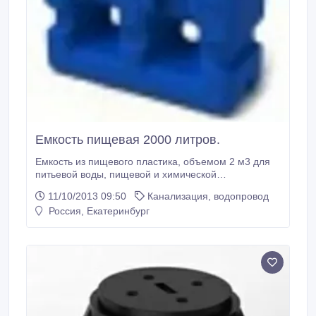
Емкость пищевая 2000 литров.
Емкость из пищевого пластика, объемом 2 м3 для
питьевой воды, пищевой и химической
промышленности, нефтепродуктов, дизтоплива,
11/10/2013 09:50
Канализация, водопровод
противопожарных целей, транспортировки и
Россия, Екатеринбург
хранения, канализации и много другого. В комплект
входит фитинг, для установки штуцера, крана и
другого оборудования, так же крышка горловины
имеет дыхательный клапан для длительного
хранения жидкостей.