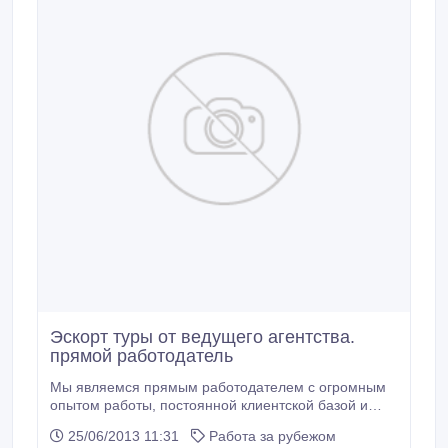
Эскорт туры от ведущего агентства.
прямой работодатель
Мы являемся прямым работодателем с огромным
опытом работы, постоянной клиентской базой и
самой сильной репутацией среди агентств в Европе
25/06/2013 11:31
Работа за рубежом
и на Ближнем Востоке. Предоставляем помощь в