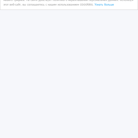
этот веб-сайт, вы соглашаетесь с нашим использованием coookies.
Узнать больше
23/07/2025 14:07
Стройматериалы - разное
Россия, Екатеринбург
2 500 руб.