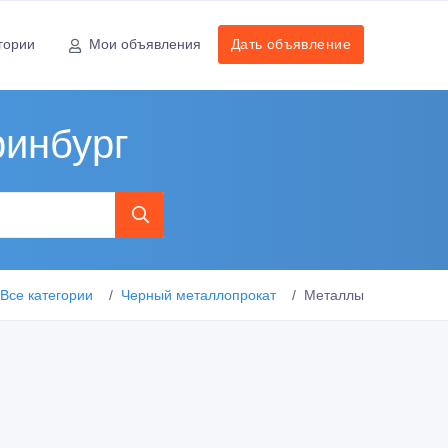
гории
Мои объявления
Дать объявление
ринбург
Все категории
Черный металлопрокат
Металлы