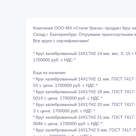
Чтобы купить сталь 14Х17Н2 - звоните по тел. 8 (3
Владимир Валентинович +7 (967) 639-66-09
(актуально на: 06.06.2024)
ID: 1177803