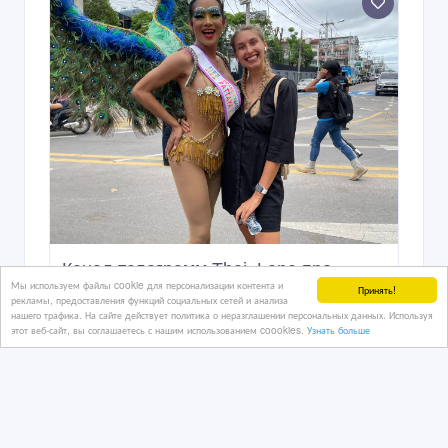
Канал телеграмм Thai_Lena про
Мы используем файлы cookie для персонализации контента и
путешествия
Принять!
рекламы, предоставления функций социальных сетей и анализа
нашего трафика. На сайте действует политика о неразглашении персональных данных. Используя
этот веб-сайт, вы соглашаетесь с нашим использованием coookies.
Узнать больше
12/06/2023 12:08
Туристические услуги, визы
Россия, Екатеринбург